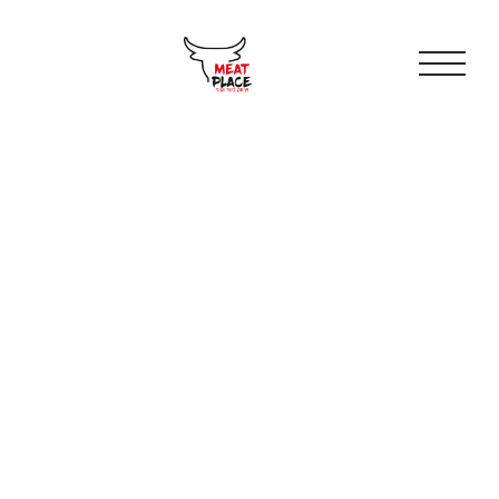
וכן
רכזי